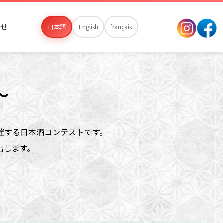
わせ
日本語
English
français
～
催する日本酒コンテストです。
出します。